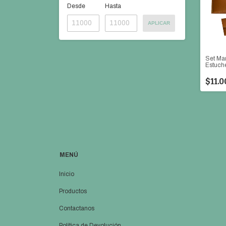
Desde
Hasta
APLICAR
Set Ma
Estuch
$11.0
MENÚ
Inicio
Productos
Contactanos
Política de Devolución