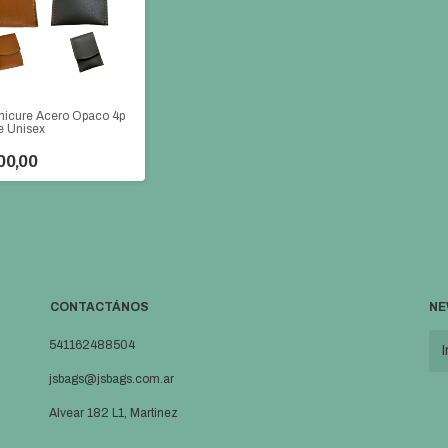
nicure Acero Opaco 4p
e Unisex
00,00
CONTACTÁNOS
NE
541162488504
jsbags@jsbags.com.ar
Alvear 182 L1, Martinez