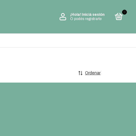
0
¡Hola!
Iniciá sesión
O podés registrarte
Ordenar